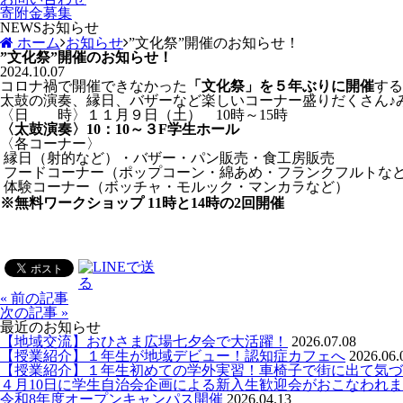
寄附金募集
NEWS
お知らせ
ホーム
お知らせ
”文化祭”開催のお知らせ！
”文化祭”開催のお知らせ！
2024.10.07
コロナ禍で開催できなかった
「文化祭」を５年ぶりに開催
する
太鼓の演奏、縁日、バザーなど楽しいコーナー盛りだくさん♪
〈日 時〉１１月９日（土） 10時～15時
〈太鼓演奏〉10：10～３F学生ホール
〈各コーナー〉
縁日（射的など）・バザー・パン販売・食工房販売
フードコーナー（ポップコーン・綿あめ・フランクフルトな
体験コーナー（ボッチャ・モルック・マンカラなど）
※無料ワークショップ 11時と14時の2回開催
« 前の記事
次の記事 »
最近のお知らせ
【地域交流】おひさま広場七夕会で大活躍！
2026.07.08
【授業紹介】１年生が地域デビュー！認知症カフェへ
2026.06.
【授業紹介】１年生初めての学外実習！車椅子で街に出て気づ
４月10日に学生自治会企画による新入生歓迎会がおこなわれ
令和8年度オープンキャンパス開催
2026.04.13